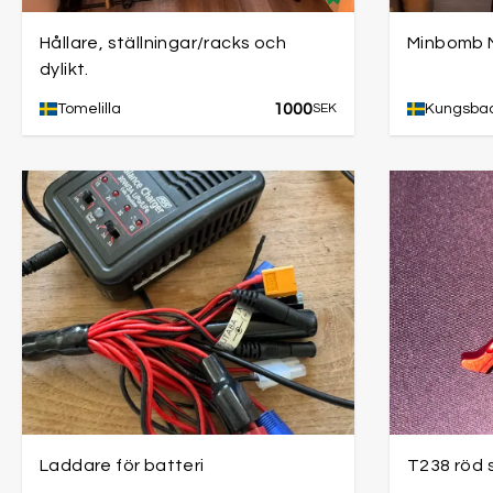
Hållare, ställningar/racks och
Minbomb 
dylikt.
1000
Tomelilla
SEK
Kungsba
Laddare för batteri
T238 röd 