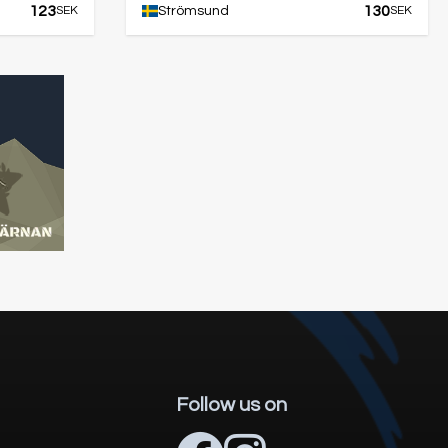
123
130
SEK
Strömsund
SEK
Follow us on