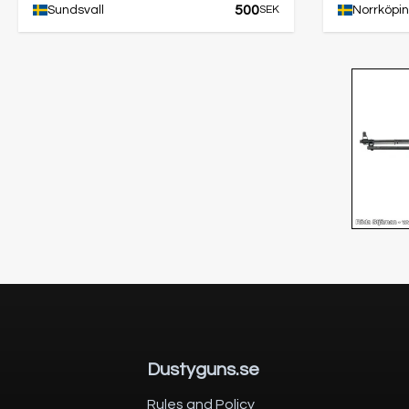
500
Sundsvall
SEK
Norrköpi
Dustyguns.se
Rules and Policy