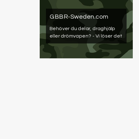
GBBR-Sweden.com
Behöver du delar, draghjälp
eller drömvapen?
- Vi löser det