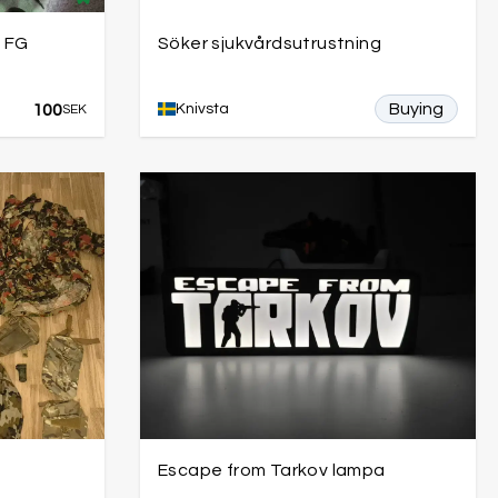
S FG
Söker sjukvårdsutrustning
Buying
100
Knivsta
SEK
Escape from Tarkov lampa