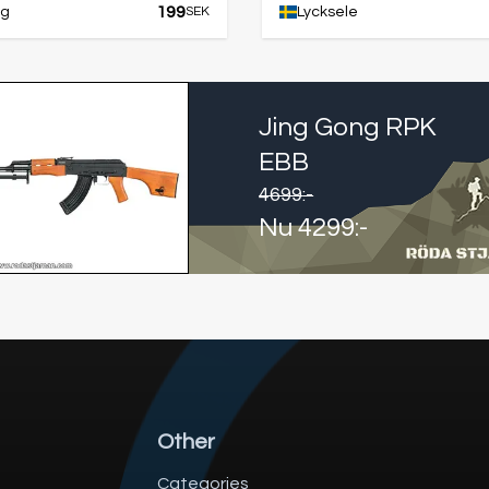
199
ng
SEK
Lycksele
Jing Gong RPK
EBB
4699
:-
Nu
4299
:-
Other
Categories