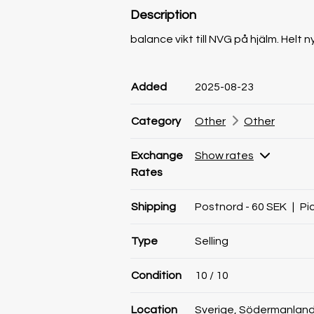
Description
balance vikt till NVG på hjälm. Helt 
Product information
Product information
Comment
Added
2025-08-23
Category
Other
Other
Exchange
Show rates
Rates
Shipping
Postnord - 60 SEK
|
Pi
Type
Selling
Condition
10
/ 10
Location
Sverige, Södermanland