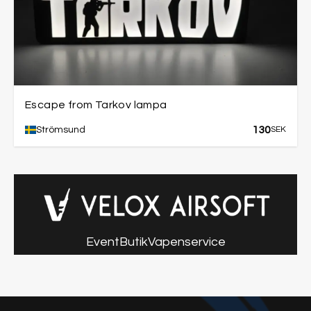
Escape from Tarkov lampa
130
Strömsund
SEK
Event
Butik
Vapenservice