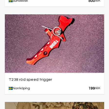
500
Sundsvall
SEK
T238 röd speed trigger
199
Norrköping
SEK