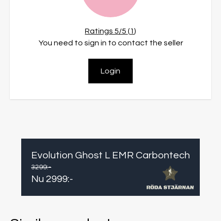
Ratings
5
/5 (
1
)
You need to sign in to contact the seller
Login
Evolution Ghost L EMR Carbontech
3299
:-
Nu
2999
:-