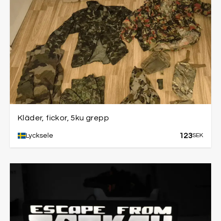
Kläder, fickor, 5ku grepp
123
Lycksele
SEK