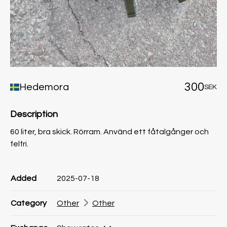
300
Hedemora
SEK
Description
60 liter, bra skick. Rörram. Använd ett fåtalgånger och
felfri.
Product information
Product information
Comment
Added
2025-07-18
Category
Other
Other