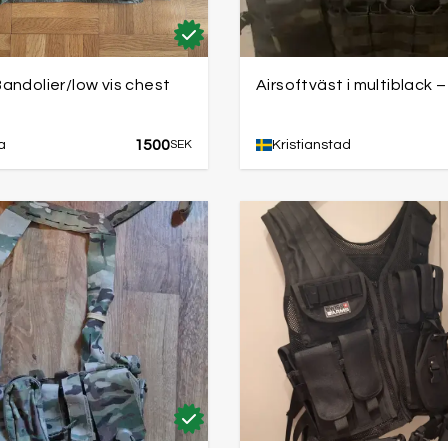
andolier/low vis chest
Airsoftväst i multiblack 
1500
a
SEK
Kristianstad