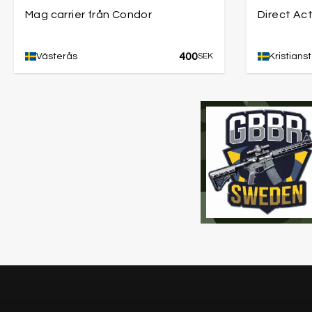
Mag carrier från Condor
Direct Ac
400
Västerås
SEK
Kristians