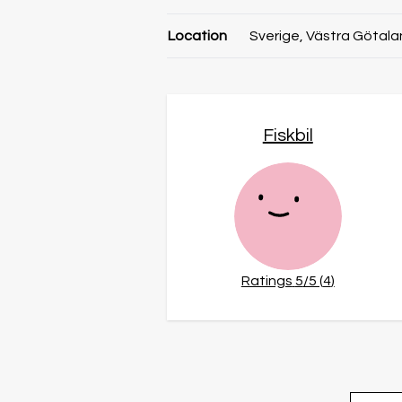
Location
Sverige, Västra Götala
Fiskbil
Ratings
5
/5 (
4
)