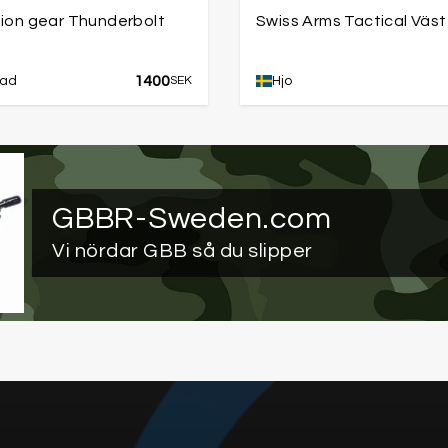
tion gear Thunderbolt
Swiss Arms Tactical Väst
1400
tad
SEK
Hjo
GBBR-Sweden.com
Vi nördar GBB så du slipper