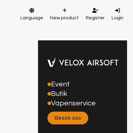
Language
New product
Register
Login
Event
Butik
Vapenservice
Besök oss