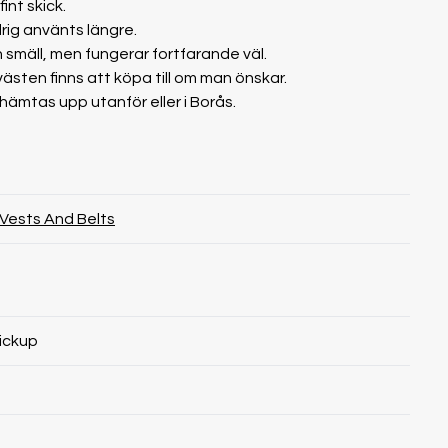
int skick.
drig använts längre.
n smäll, men fungerar fortfarande väl.
ästen finns att köpa till om man önskar.
 hämtas upp utanför eller i Borås.
Vests And Belts
ickup