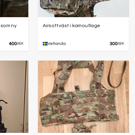
– som ny
Airsoftväst i kamouflage
400
300
SEK
Vetlanda
SEK