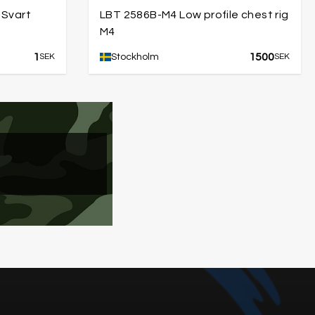
 Svart
LBT 2586B-M4 Low profile chest rig
M4
1
1500
SEK
Stockholm
SEK