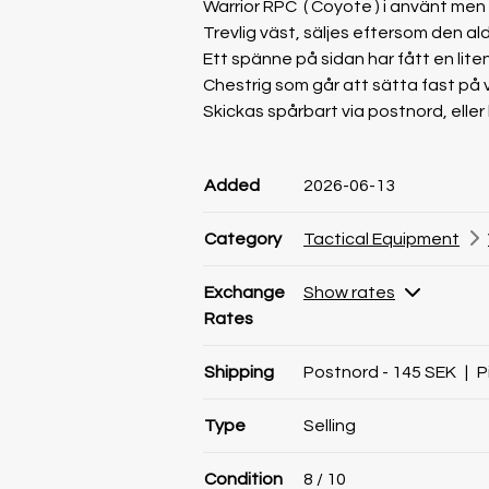
Warrior RPC ( Coyote ) i använt men f
Trevlig väst, säljes eftersom den al
Ett spänne på sidan har fått en lite
Chestrig som går att sätta fast på v
Skickas spårbart via postnord, eller
Product information
Product information
Comment
Added
2026-06-13
Category
Tactical Equipment
Exchange
Show rates
Rates
Shipping
Postnord - 145 SEK
|
P
Type
Selling
Condition
8
/ 10