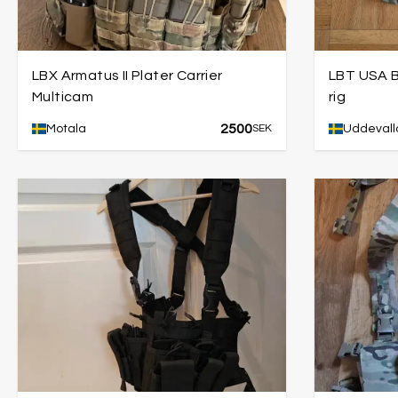
LBX Armatus II Plater Carrier
LBT USA B
Multicam
rig
2500
Motala
SEK
Uddevall