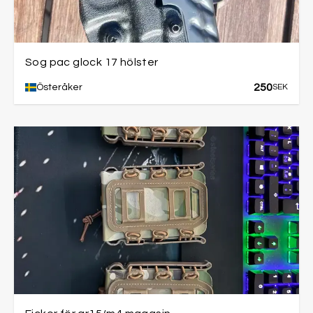
Sog pac glock 17 hölster
250
Österåker
SEK