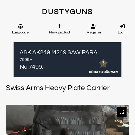
DUSTYGUNS
Language
New product
Register
Login
A&K AK249 M249 SAW PARA
7999
:-
Nu
7499
:-
Swiss Arms Heavy Plate Carrier