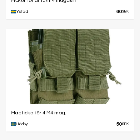
Fickor för ar15/m4 magasin
60
Ystad
SEK
Magficka för 4 M4 mag.
50
Hörby
SEK