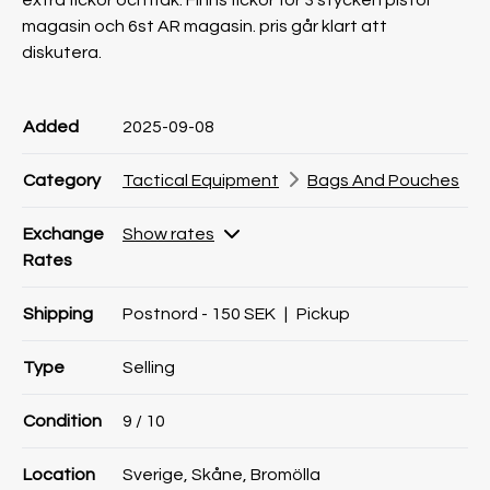
extra fickor och Ifak. Finns fickor för 3 stycken pistol
magasin och 6st AR magasin. pris går klart att
diskutera.
Product information
Product information
Comment
Added
2025-09-08
Category
Tactical Equipment
Bags And Pouches
Exchange
Show rates
Rates
Shipping
Postnord - 150 SEK
|
Pickup
Type
Selling
Condition
9
/ 10
Location
Sverige, Skåne, Bromölla