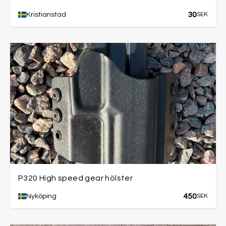
30
Kristianstad
SEK
P320 High speed gear hölster
450
Nyköping
SEK