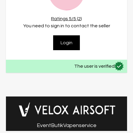
Ratings
5
/5 (
2
)
You need to sign in to contact the seller
Login
The user is verified
Event
Butik
Vapenservice