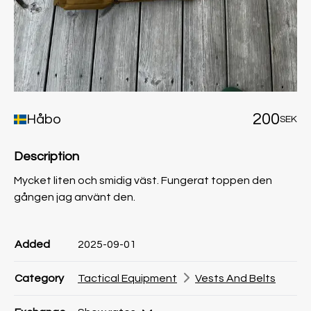
200
Håbo
SEK
Description
Mycket liten och smidig väst. Fungerat toppen den
gången jag använt den.
Product information
Product information
Comment
Added
2025-09-01
Category
Tactical Equipment
Vests And Belts