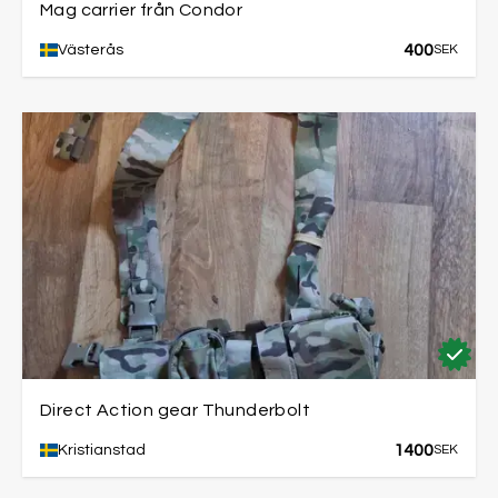
Mag carrier från Condor
400
Västerås
SEK
Direct Action gear Thunderbolt
1400
Kristianstad
SEK