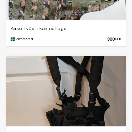
Airsoftväst i kamouflage
300
Vetlanda
SEK