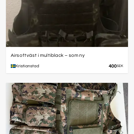
Airsoftväst i multiblack – som ny
400
Kristianstad
SEK