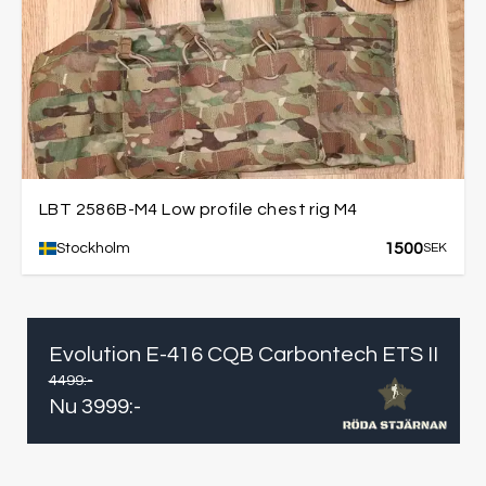
LBT 2586B-M4 Low profile chest rig M4
1500
Stockholm
SEK
Evolution E-416 CQB Carbontech ETS II
4499
:-
Nu
3999
:-