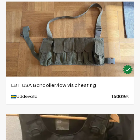
LBT USA Bandolier/low vis chest rig
1500
Uddevalla
SEK