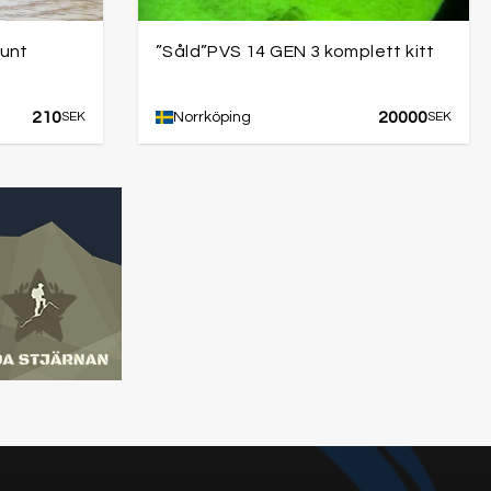
ount
”Såld”PVS 14 GEN 3 komplett kitt
210
20000
SEK
Norrköping
SEK