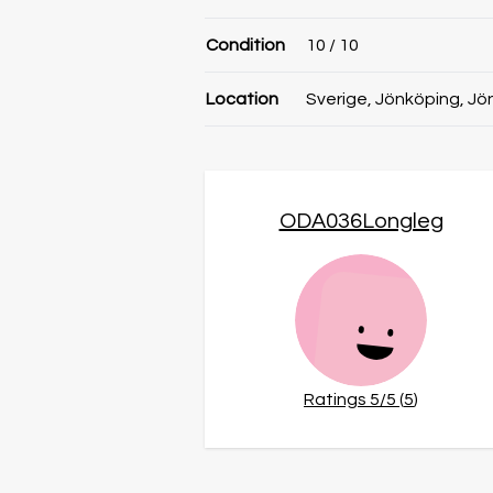
Condition
10
/ 10
Location
Sverige, Jönköping, Jö
ODA036Longleg
Ratings
5
/5 (
5
)