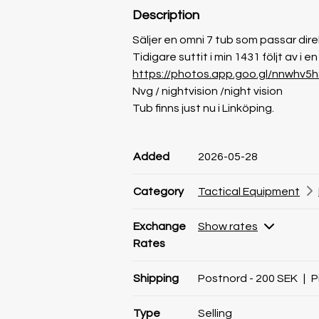
Description
Säljer en omni 7 tub som passar dire
Tidigare suttit i min 1431 följt av i 
https://photos.app.goo.gl/nnwhv5
Nvg / nightvision /night vision
Tub finns just nu i Linköping.
Product information
Product information
Comment
Added
2026-05-28
Category
Tactical Equipment
Exchange
Show rates
Rates
Shipping
Postnord - 200 SEK
|
P
Type
Selling