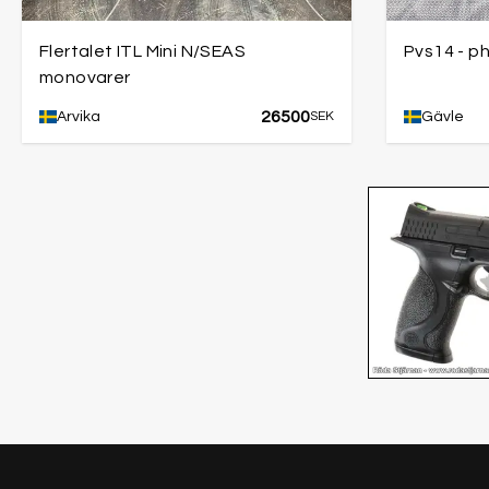
Flertalet ITL Mini N/SEAS
Pvs14 - p
monovarer
26500
Arvika
SEK
Gävle