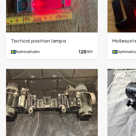
Tactical position lampa
Mollesyst
125
Katrineholm
SEK
Katrineh