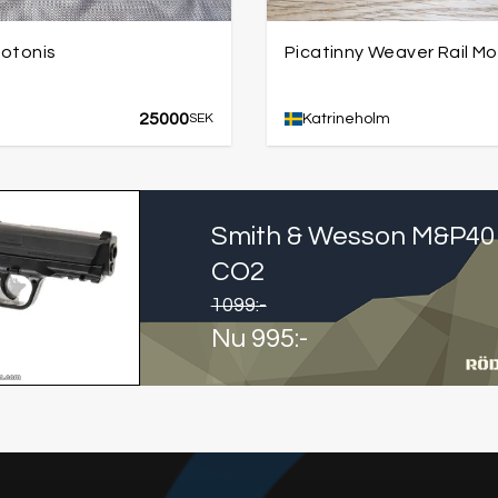
hotonis
Picatinny Weaver Rail M
25000
SEK
Katrineholm
Smith & Wesson M&P40
CO2
1099
:-
Nu
995
:-