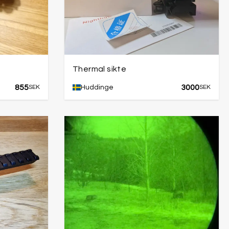
Thermal sikte
855
3000
SEK
Huddinge
SEK