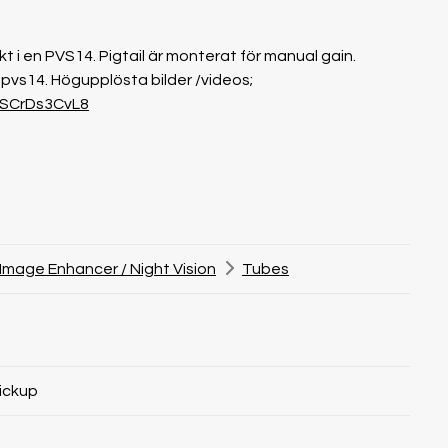
kt i en PVS14. Pigtail är monterat för manual gain.
en pvs14. Högupplösta bilder /videos;
hSCrDs3CvL8
Image Enhancer / Night Vision
Tubes
ickup