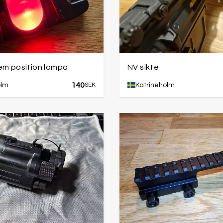
em position lampa
NV sikte
140
olm
SEK
Katrineholm