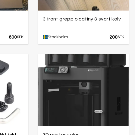
3 front grepp picatiny & svart kolv
600
200
SEK
Stockholm
SEK
ikt bild
3D printar delar