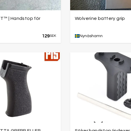
™ | Handstop för
Wolverine battery grip
129
SEK
Nynäshamn
TTA GREPP ELLER
Söker handstop/indexer l