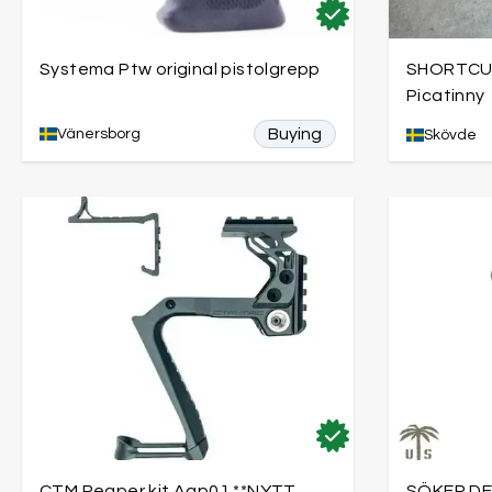
Systema Ptw original pistolgrepp
SHORTCUT
Picatinny
Buying
Vänersborg
Skövde
CTM Reaper kit Aap01 **NYTT
SÖKER DE