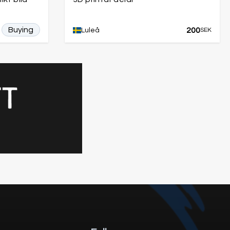
Buying
200
Luleå
SEK