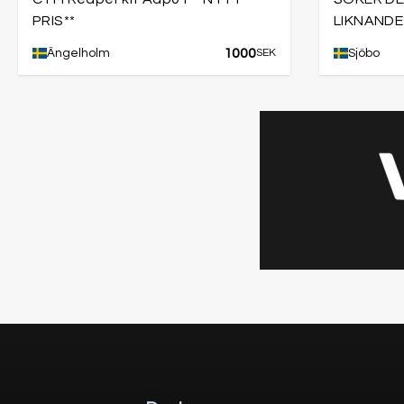
PRIS**
LIKNANDE
1000
Ängelholm
SEK
Sjöbo