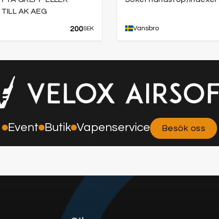
 TILL AK AEG
200
Vansbro
SEK
Event
Butik
Vapenservice
Besök oss