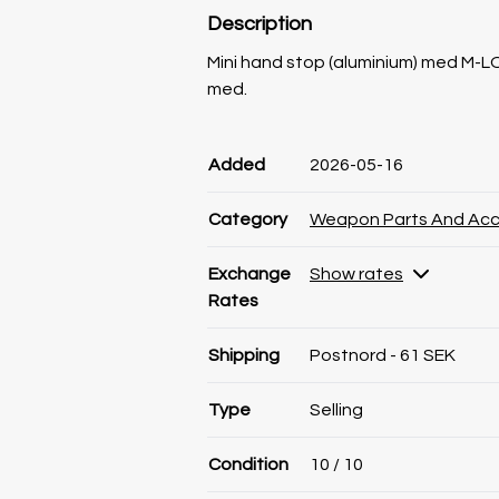
Description
Mini hand stop (aluminium) med M-LOK
med.
Product information
Product information
Comment
Added
2026-05-16
Category
Weapon Parts And Acc
Exchange
Show rates
Rates
Shipping
Postnord - 61 SEK
Type
Selling
Condition
10
/ 10