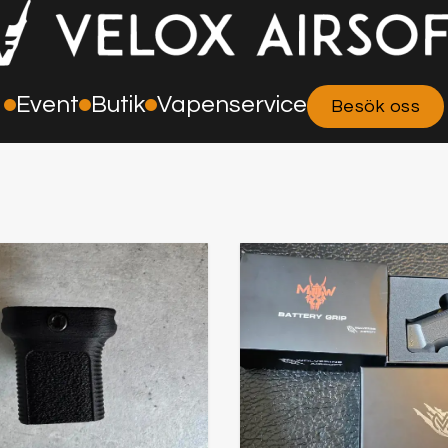
Event
Butik
Vapenservice
Besök oss