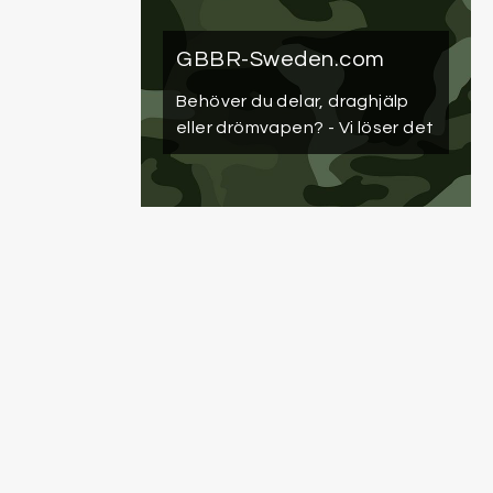
GBBR-Sweden.com
Behöver du delar, draghjälp
eller drömvapen?
- Vi löser det