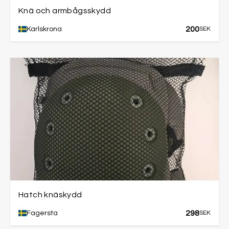
Knä och armbågsskydd
200
Karlskrona
SEK
Hatch knäskydd
298
Fagersta
SEK