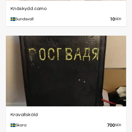
Knäskydd camo
10
Sundsvall
SEK
Kravallsköld
700
Skara
SEK