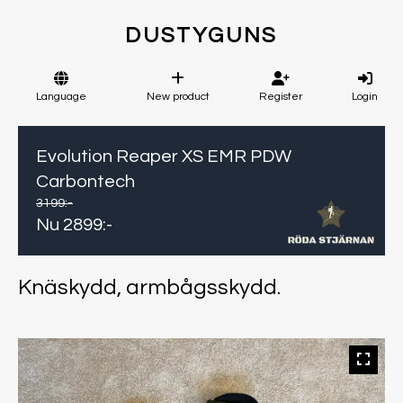
DUSTYGUNS
Language
New product
Register
Login
Evolution Reaper XS EMR PDW
Carbontech
3199
:-
Nu
2899
:-
Knäskydd, armbågsskydd.