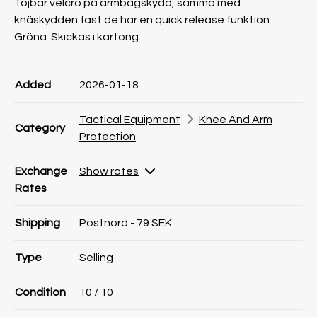
Töjbar velcro på armbågskydd, samma med
knäskydden fast de har en quick release funktion.
Gröna. Skickas i kartong.
Product information
Product information
Comment
Added
2026-01-18
Tactical Equipment
Knee And Arm
Category
Protection
Exchange
Show rates
Rates
Shipping
Postnord - 79 SEK
Type
Selling
Condition
10
/ 10