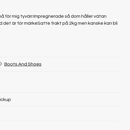
må för mig tyvärr.Impregnerade så dom håller vätan
vad det är för märkeSatte frakt på 2kg men kanske kan bli
Boots And Shoes
ickup