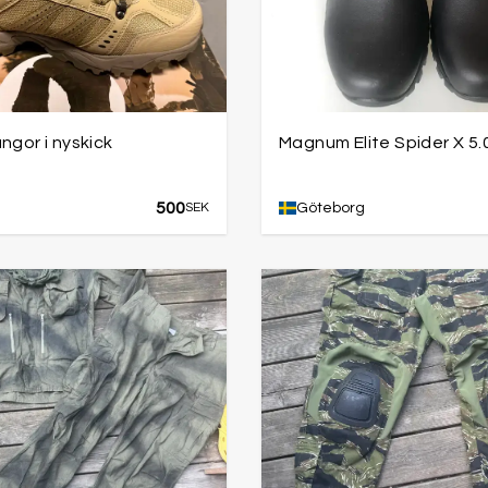
ngor i nyskick
Magnum Elite Spider X 5.
500
SEK
Göteborg