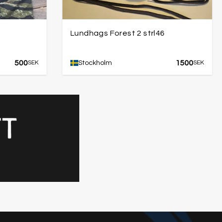
Lundhags Forest 2 strl46
500
1500
SEK
Stockholm
SEK