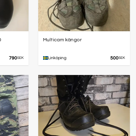
0
Multicam kängor
790
500
SEK
Linköping
SEK