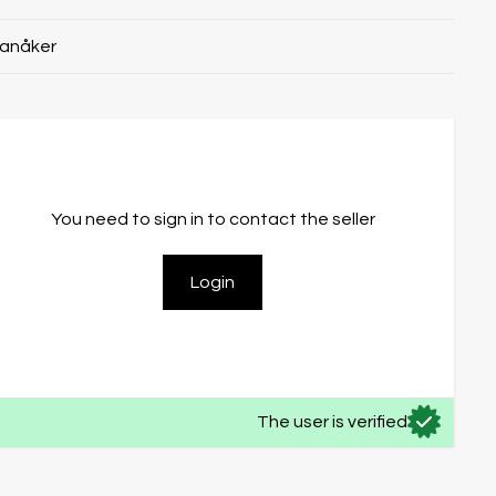
vanåker
You need to sign in to contact the seller
Login
The user is verified