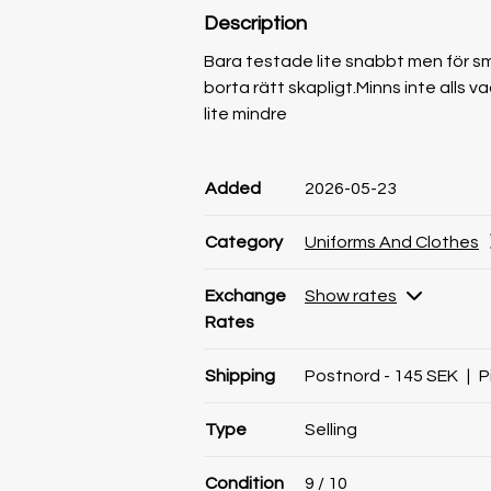
Description
Bara testade lite snabbt men för s
borta rätt skapligt.Minns inte alls 
lite mindre
Product information
Product information
Comment
Added
2026-05-23
Category
Uniforms And Clothes
Exchange
Show rates
Rates
Shipping
Postnord - 145 SEK
|
P
Type
Selling
Condition
9
/ 10