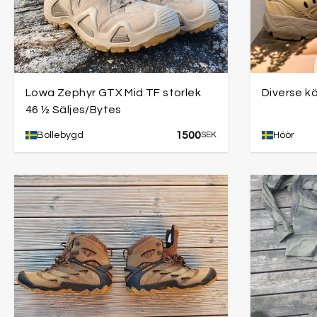
Lowa Zephyr GTX Mid TF storlek
Diverse kä
46 ½ Säljes/Bytes
1500
Bollebygd
SEK
Höör