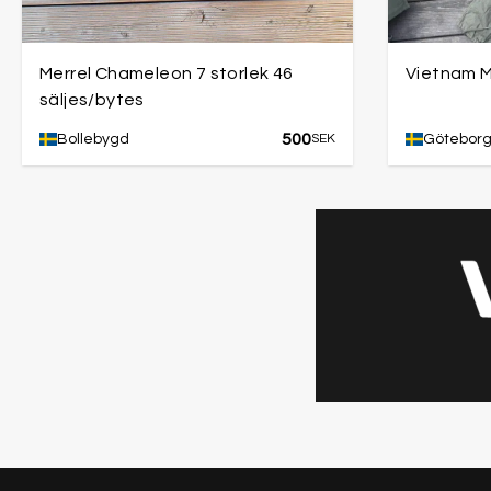
Merrel Chameleon 7 storlek 46
Vietnam M
säljes/bytes
500
Bollebygd
SEK
Götebor