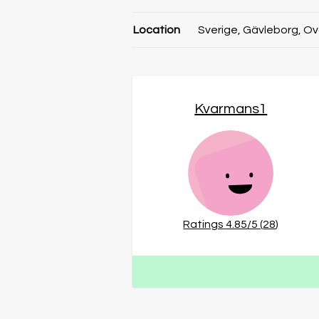
Location
Sverige, Gävleborg, O
Kvarmans1
Ratings
4.85
/5 (
28
)