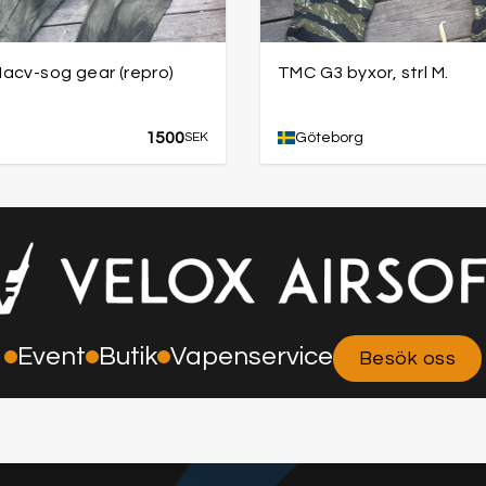
acv-sog gear (repro)
TMC G3 byxor, strl M.
1500
g
SEK
Göteborg
Event
Butik
Vapenservice
Besök oss