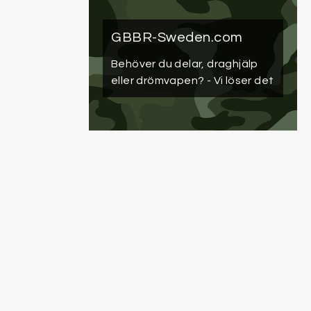
GBBR-Sweden.com
Behöver du delar, draghjälp
eller drömvapen?
- Vi löser det