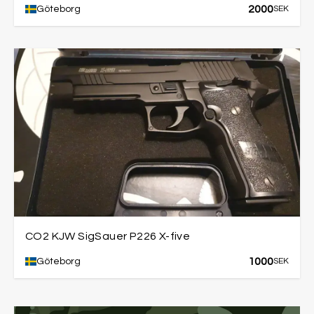
2000
Göteborg
SEK
CO2 KJW SigSauer P226 X-five
1000
Göteborg
SEK