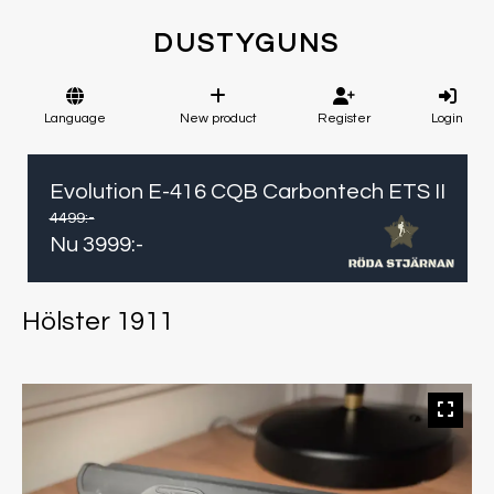
DUSTYGUNS
Language
New product
Register
Login
Evolution E-416 CQB Carbontech ETS II
4499
:-
Nu
3999
:-
Hölster 1911