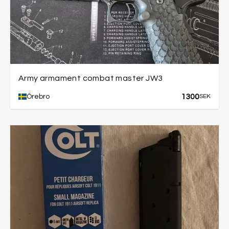
Army armament combat master JW3
1300
Örebro
SEK