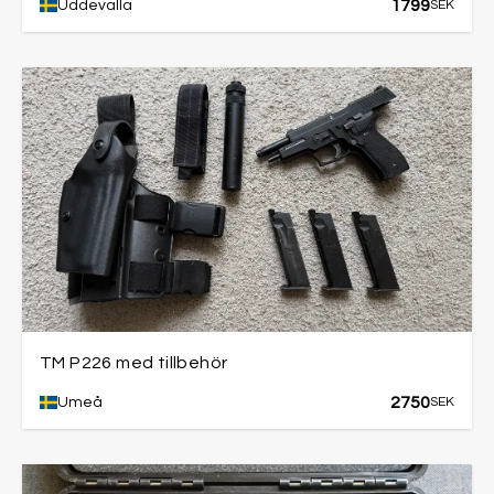
1799
Uddevalla
SEK
TM P226 med tillbehör
2750
Umeå
SEK