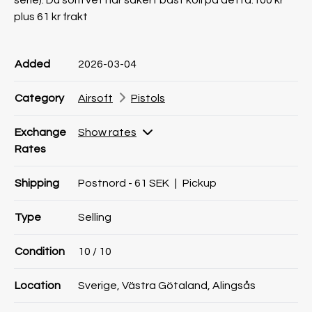
serie). Du som vet har säkert bäst koll på detta.100 kr
plus 61 kr frakt
Product information
Product information
Comment
Added
2026-03-04
Category
Airsoft
Pistols
Exchange
Show rates
Rates
Shipping
Postnord - 61 SEK
|
Pickup
Type
Selling
Condition
10
/ 10
Location
Sverige, Västra Götaland, Alingsås