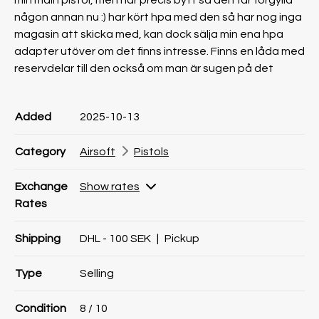
min main pistol, men har precis bytt så den får förgylla
någon annan nu :) har kört hpa med den så har nog inga
magasin att skicka med, kan dock sälja min ena hpa
adapter utöver om det finns intresse. Finns en låda med
reservdelar till den också om man är sugen på det
Product information
Product information
Comment
Added
2025-10-13
Category
Airsoft
Pistols
Exchange
Show rates
Rates
Shipping
DHL - 100 SEK
|
Pickup
Type
Selling
Condition
8
/ 10