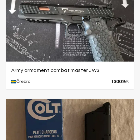
Army armament combat master JW3
1300
Örebro
SEK