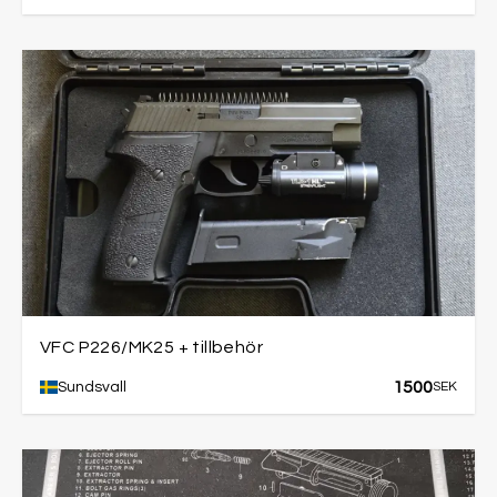
VFC P226/MK25 + tillbehör
1500
Sundsvall
SEK