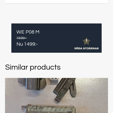
WE P08 M
1599
:-
Nu
1499
:-
Similar products