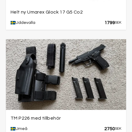
Helt ny Umarex Glock 17 G5 Co2
1799
Uddevalla
SEK
TM P226 med tillbehör
2750
Umeå
SEK