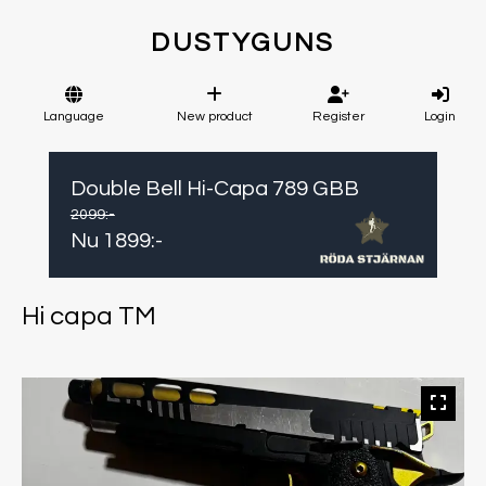
DUSTYGUNS
Language
New product
Register
Login
Double Bell Hi-Capa 789 GBB
2099
:-
Nu
1899
:-
Hi capa TM