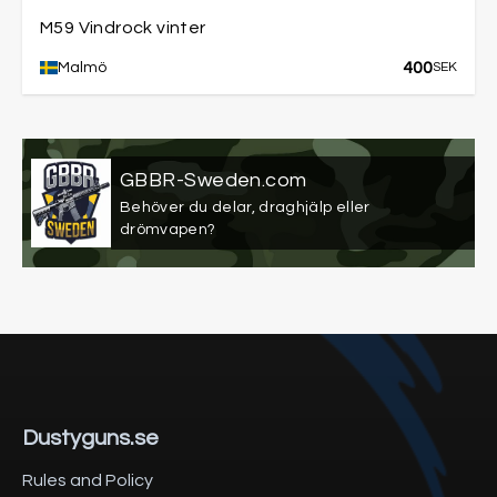
M59 Vindrock vinter
400
Malmö
SEK
GBBR-Sweden.com
Behöver du delar, draghjälp eller
drömvapen?
Dustyguns.se
Rules and Policy