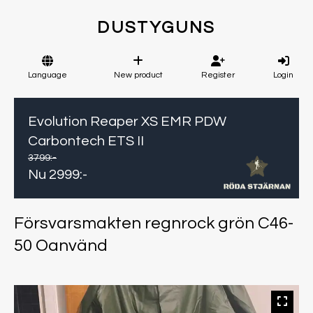
DUSTYGUNS
Language
New product
Register
Login
Evolution Reaper XS EMR PDW
Carbontech ETS II
3799
:-
Nu
2999
:-
Försvarsmakten regnrock grön C46-
50 Oanvänd