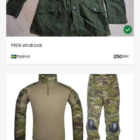
M59 vindrock
250
Malmö
SEK