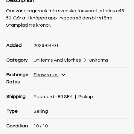
Description
Oanvänd regnrock från svenska försvaret, storlek c46-
50. Går att knäppa upp i ryggen så den blir större.
Stämplad tre kronor.
Product information
Product information
Comment
Added
2026-04-01
Category
Uniforms And Clothes
Uniforms
Exchange
Show rates
Rates
Shipping
Postnord - 80 SEK
|
Pickup
Type
Selling
Condition
10
/ 10