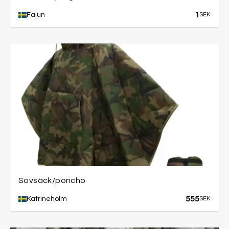
1
Falun
SEK
Sovsäck/poncho
555
Katrineholm
SEK