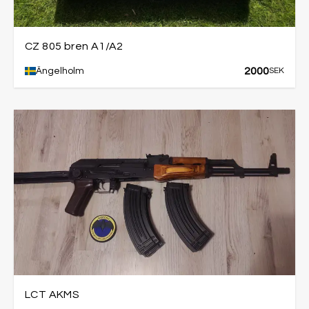
CZ 805 bren A1/A2
2000
Ängelholm
SEK
LCT AKMS