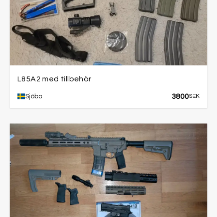
L85A2 med tillbehör
3800
Sjöbo
SEK