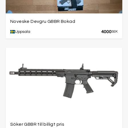
Noveske Devgru GBBR Bokad
4000
Uppsala
SEK
Söker GBBR till billigt pris