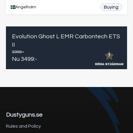
Buying
Ängelholm
Evolution Ghost L EMR Carbontech ETS
II
3999
:-
Nu
3499
:-
Dustyguns.se
Rules and Policy