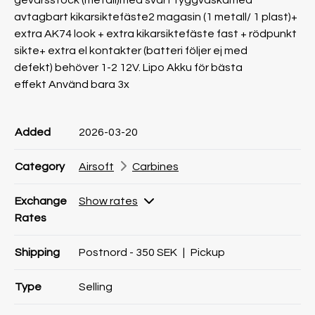
gevärsstock (metall)med svart tyggväskamed
avtagbart kikarsiktefäste2 magasin (1 metall/ 1 plast)+
extra AK74 look + extra kikarsiktefäste fast + rödpunkt
sikte+ extra el kontakter (batteri följer ej med
defekt) behöver 1-2 12V. Lipo Akku för bästa
effekt Använd bara 3x
Product information
Product information
Comment
Added
2026-03-20
Category
Airsoft
Carbines
Exchange
Show rates
Rates
Shipping
Postnord - 350 SEK
|
Pickup
Type
Selling