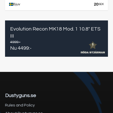
20
Bjuv
SEK
Evolution Recon MK18 Mod. 1 10.8" ETS
III
4999
:-
Nu
4499
:-
Dustyguns.se
Rules and Policy