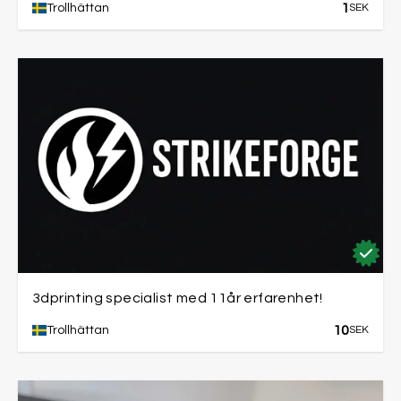
1
Trollhättan
SEK
3dprinting specialist med 11år erfarenhet!
10
Trollhättan
SEK