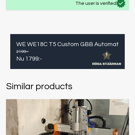
The user is verified
WE WE18C T5 Custom GBB Automat
2199
:-
Nu
1799
:-
Similar products