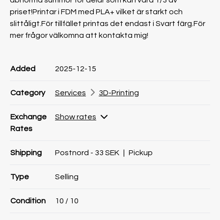
abnorma summor för delar som kan vara 1/3 av
priset!Printar i FDM med PLA+ vilket är starkt och
slittåligt.För tillfället printas det endast i Svart färg.För
mer frågor välkomna att kontakta mig!
Product information
Product information
Comment
Added
2025-12-15
Category
Services
3D-Printing
Exchange
Show rates
Rates
Shipping
Postnord - 33 SEK
|
Pickup
Type
Selling
Condition
10
/ 10