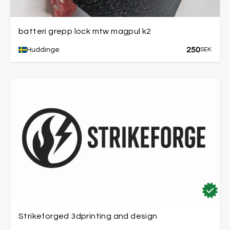
batteri grepp lock mtw magpul k2
250
Huddinge
SEK
Strikeforged 3dprinting and design